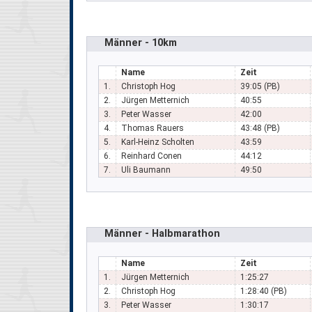
Männer - 10km
Name
Zeit
1.
Christoph Hog
39:05 (PB)
2.
Jürgen Metternich
40:55
3.
Peter Wasser
42:00
4.
Thomas Rauers
43:48 (PB)
5.
Karl-Heinz Scholten
43:59
6.
Reinhard Conen
44:12
7.
Uli Baumann
49:50
Männer - Halbmarathon
Name
Zeit
1.
Jürgen Metternich
1:25:27
2.
Christoph Hog
1:28:40 (PB)
3.
Peter Wasser
1:30:17