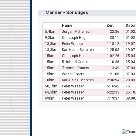
Männer - Sonstiges
Name
Zeit
Datu
5,4km
Jürgen Metternich
22:36
01.02
9,2km
Christoph Hog
38:11
01.02
13,3km
Peter Wasser
1:18:12
19.07
13,3km
Karl-Heinz Scholten
1:25:03
19.07
15km
Christoph Hog
1:02:26
25.04
15km
Reinhard Conen
1:10:36
25.04
15km
Thomas Rauers
1:13:49
07.03
15km
Walter Fegers
1:21:06
07.03
18km
Karl-Heinz Scholten
2:36:54
29.03
50,1km
Peter Wasser
5:16:42
15.11
63,3km
Peter Wasser
6:22:33
25.10
69km
Peter Wasser
7:19:37
08.08