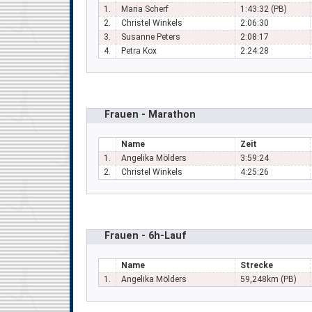
1.
Maria Scherf
1:43:32 (PB)
2.
Christel Winkels
2:06:30
3.
Susanne Peters
2:08:17
4.
Petra Kox
2:24:28
Frauen - Marathon
Name
Zeit
1.
Angelika Mölders
3:59:24
2.
Christel Winkels
4:25:26
Frauen - 6h-Lauf
Name
Strecke
1.
Angelika Mölders
59,248km (PB)