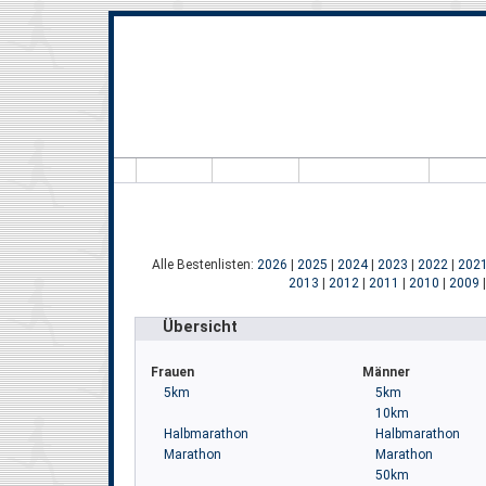
Hallo, Besuche
Alle Bestenlisten:
2026
|
2025
|
2024
|
2023
|
2022
|
202
2013
|
2012
|
2011
|
2010
|
2009
Übersicht
Frauen
Männer
5km
5km
10km
Halbmarathon
Halbmarathon
Marathon
Marathon
50km