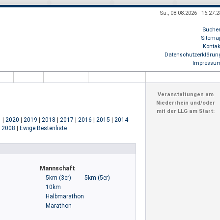
Sa., 08.08.2026 - 16:27:2
Suche
Sitema
Kontak
r
8.989.428
- schön, daß Du uns im Netz gefunden hast! + + + Herbstlauf N
Datenschutzerklärun
Impressu
Veranstaltungen am
Niederrhein und/oder
mit der LLG am Start:
1
|
2020
|
2019
|
2018
|
2017
|
2016
|
2015
|
2014
|
2008
|
Ewige Bestenliste
Mannschaft
5km (3er)
5km (5er)
10km
Halbmarathon
Marathon