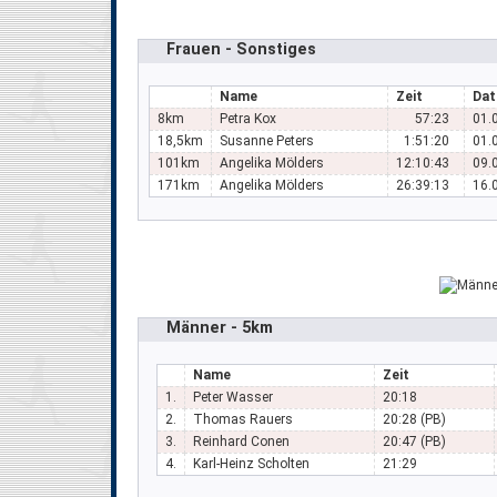
Frauen - Sonstiges
Name
Zeit
Da
8km
Petra Kox
57:23
01.
18,5km
Susanne Peters
1:51:20
01.
101km
Angelika Mölders
12:10:43
09.
171km
Angelika Mölders
26:39:13
16.
Männer - 5km
Name
Zeit
1.
Peter Wasser
20:18
2.
Thomas Rauers
20:28 (PB)
3.
Reinhard Conen
20:47 (PB)
4.
Karl-Heinz Scholten
21:29