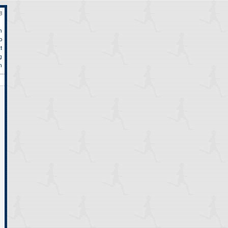
9
n
p
t
iederrhein Kerken am 12. Oktober, 10km: Jürgen Metternich 48:40 + + + C
g
m