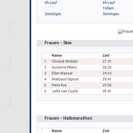
6h-Lauf
6h-Lauf
100km
Sonstiges
Sonstiges
Frauen - 5km
Name
Zeit
1.
Christel Winkels
27:31
2.
Susanne Peters
28:26
3.
Ellen Wasser
29:03
4.
Waltraud Gipson
29:41
5.
Petra Kox
29:56
6.
Jutta van Cuyck
35:41
Frauen - Halbmarathon
Name
Zeit