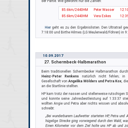
der Partie. Wie gewohnt nur die Zahlen:
85.6km/2440HM
Peter Wasser
12:1
85.6km/2440HM
Vera Eskes
12:3
Hier
geht es zu den Ergebnislisten. Den Ultratrail 
7:18:00 und Birthe Hilmes (LG Meulenwald/Föhren) in 9:
10.09.2017
27. Schermbeck-Halbmarathon
Beim traditionellen Schermbecker Halbmarathon dur
Heinz-Peter Renkens
natürlich nicht fehlen; i
Gesellschaft von
Angelika Mölders und Petra Kox
, d
an die Startlinie stellten.
HP kam trotz der nassen und stellenweise rutschigen S
und konnte seine Jahresbestleistung auf 1:33:37 stei
wollten Angie und Petra aber nichts wissen und absolvi
schreibt:
„Bei wunderbarem Laufwetter starteten HP, Petra und 
hügelige Strecke ging vorwiegend durch den Wald, was
Einen Kilometer vor dem Ziel holte uns HP ab und zog