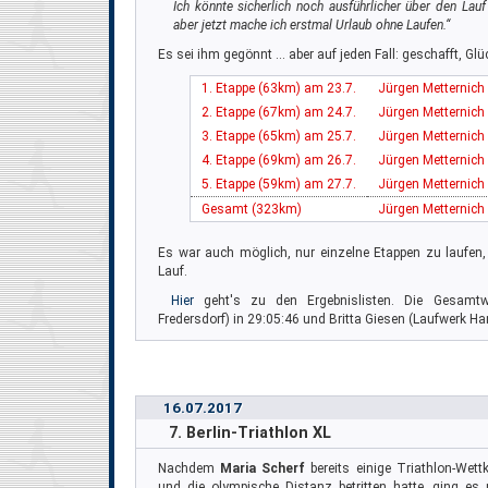
Ich könnte sicherlich noch ausführlicher über den Lau
aber jetzt mache ich erstmal Urlaub ohne Laufen.“
Es sei ihm gegönnt … aber auf jeden Fall: geschafft, Gl
1. Etappe (63km) am 23.7.
Jürgen Metternich
2. Etappe (67km) am 24.7.
Jürgen Metternich
3. Etappe (65km) am 25.7.
Jürgen Metternich
4. Etappe (69km) am 26.7.
Jürgen Metternich
5. Etappe (59km) am 27.7.
Jürgen Metternich
Gesamt (323km)
Jürgen Metternich
Es war auch möglich, nur einzelne Etappen zu laufen, 
Lauf.
Hier
geht's zu den Ergebnislisten. Die Gesamt
Fredersdorf) in 29:05:46 und Britta Giesen (Laufwerk Ha
16.07.2017
7. Berlin-Triathlon XL
Nachdem
Maria Scherf
bereits einige Triathlon-Wett
und die olympische Distanz betritten hatte, ging es