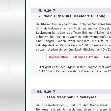
15.10.2017
2. Rhein-City-Run Düsseldorf-Duisbug
Der Rhein-City-Run - nach dem Erfolg des Vorjahres berei
führt als Halbmarathon am Rhein entlang von Düsseld
Laukmann
hatte über das Team Erdinger Alkoholfrei ein
schönem, fast schon zu warmen Herbstwetter mußte er 
einer langen Saison wohl langsam die Luft rau
selbstgestecktes Minimalziel von 1:40 um mehr als zwe
es war trotzdem ein schöner Lauf - Glückwunsch! Die Za
Halbmarathon
Markus Laukmann
1:42:
Hier
geht es zu den Ergebnislisten. Tagessieger wur
in 1:10:06 und Katharina Wehr (TV Wanheimerort) in 1:
08.10.2017
55. Essen-Marathon Baldeneysee
Der Essen-Marathon „Rund um den Baldeneysee“ 
Renkens
fest zur Jahresplanung dazu; in diesem Ja