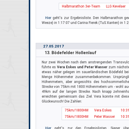
Halbmarathon 3er-Team
LLG Kevelaer
Hier
geht's zur Ergebnisliste. Den Halbmarathon 
Weeze) in 1:17:07 und Carina Fierek (TuS Xanten) in 1:2
27.05.2017
13. Bödefelder Hollenlauf
Nur zwei Wochen nach dem anstrengenden Transvulc
führte es
Vera Eskes und Peter Wasser
zum nächsten
etwas näher gelegen im sauerländischen Bödefeld bei
Menge Höhenmeter zusammenbekommen. Ursprüngli
Höhenmetern, aber angesichts des hochsommerlichen
Strecke von 75km mit 1800 Höhenmetern um - wohl auc
49km auf der langen Strecke. Nach knapp zehneinha
erreichten gemeinsam das Ziel. Vera konnte mit diese
Glückwunsch! Die Zahlen:
75km/1800HM
Vera Eskes
10:3
75km/1800HM
Peter Wasser
10:3
Hier
geht's zur den Ergebnislisten. Sieger 