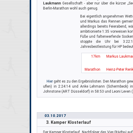
Laukmann
Gesellschaft - aber nur über die kürzer 
Berlin-Marathon wohl auch genug.
Bei eigentlich angenehmen Wette
und Markus das Rennen gemein
allerdings bereits Feierabend, 
ambitionierte 1:35 vorweisen ko
Füße und faltenwerfende Socken 
stoppte die Uhr bei 3:22
Jahresbestleistung für HP bedeut
17km
Markus Laukma
Marathon
Heinz-Peter Ren
Hier
geht es zu den Ergebnislisten. Den Marathon ge
uflen) in 2:24:14 und Anke Lehmann (Schermbeck) in 
Johnstone (ART Düsseldorf) in 58:53 und Leoni Leven (
03.10.2017
3. Kamper Klosterlauf
Der Kamper Klosterlauf, Nachfolger des Vier-Städte-Lauf