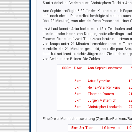
Starter dabei, außerdem auch Christophers Tochter Ann
Ann-Sophie benötigte 6:39 für den Kilometer; nach Papa
Luft nach oben… Papa selbst benötigte allerdings auch 
über 23 Minuten), was aber der Reha-Phase nach einer O
Im A-Lauf konnte Artur locker einer 18er Zeit laufen und
Lokalmatador Heinz van Dongen, hatte allerdings exa
Essener Firmenlauf zwei Tage zuvor heute mal etwas meh
von knapp unter 21 Minuten bemerkbar machte. Thomas
ebenfalls die 21 Minuten geknackt, aber die paar Se
Last but not least erreichte Jürgen das Ziel nach kna
von Berlin in den Beinen. Die Zahlen:
1000m U16w
Ann-Sophie Landwehr
5km
Artur Zymelka
18
5km
Heinz-Peter Renkens
20
5km
Thomas Rauers
21
5km
Jürgen Metternich
22
5km
Christopher Landwehr
27
Eine Dreier-Mannschaftswertung (Zymelka/Renkens/Rau
5km 3er-Team
LLG Kevelaer
1:0