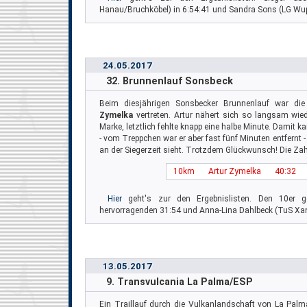
Hanau/Bruchköbel) in 6:54:41 und Sandra Sons (LG Wupp
24.05.2017
32. Brunnenlauf Sonsbeck
Beim diesjährigen Sonsbecker Brunnenlauf war d
Zymelka
vertreten. Artur nähert sich so langsam wied
Marke, letztlich fehlte knapp eine halbe Minute. Damit k
- vom Treppchen war er aber fast fünf Minuten entfernt 
an der Siegerzeit sieht. Trotzdem Glückwunsch! Die Zah
10km
Artur Zymelka
40:32
Hier
geht's zur den Ergebnislisten. Den 10er g
hervorragenden 31:54 und Anna-Lina Dahlbeck (TuS Xan
13.05.2017
9. Transvulcania La Palma/ESP
Ein Traillauf durch die Vulkanlandschaft von La Palm