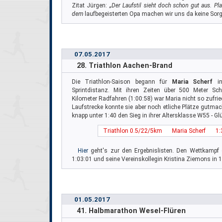
Zitat Jürgen:
„Der Laufstil sieht doch schon gut aus. Pl
dem
laufbegeisterten Opa machen wir uns da keine Sor
07.05.2017
28. Triathlon Aachen-Brand
Die Triathlon-Saison begann für
Maria Scherf
in
Sprintdistanz. Mit ihren Zeiten über 500 Meter S
Kilometer Radfahren (1:00:58) war Maria nicht so zufrie
Laufstrecke konnte sie aber noch etliche Plätze gutmach
knapp unter 1:40 den Sieg in ihrer Altersklasse W55 - G
Triathlon 0.5/22/5km
Maria Scherf
1:
Hier
geht's zur den Ergebnislisten. Den Wettkampf
1:03:01 und seine Vereinskollegin Kristina Ziemons in 1
01.05.2017
41. Halbmarathon Wesel-Flüren