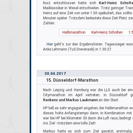
Kurz entschlossen hatte sich
Karl-Heinz Scholt
Maiklassiker in Wesel entschieden. Trotz geringer Trai
Heinz auf eine Zeit von unter 1:50 spekuliert, das sollt
Minuten später. Trotzdem bedeutete diese Zeit Platz zw
Zahlen:
Halbmarathon
Karl-Heinz Scholten
1:
Hier
geht's zur den Ergebnislisten. Tagessieger wu
Anke Lehmann (TuS Drevenack) in 1:30:27.
30.04.2017
15. Düsseldorf-Marathon
Nach Leipzig und Hamburg war die LLG auch bei ein
Citymarathon im April vertreten: in Düsseldorf 
Renkens und Markus Laukmann
an den Start.
HP ließ es sehr engagiert angehen; der Halbmarathon war
dieses hohe Anfangstempo dann; in Kombination mit d
war bei HP bei Kilometer 30 dann die Luft raus; beding
ins Ziel - trotzdem eine tolle Zeit!
Markus hatte es sich zum Ziel gesetzt, erstmalig