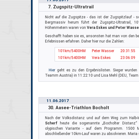
7. Zugspitz-Ultratrail
Nicht
auf
die Zugspitze - das ist der Zugspitzlauf -
Bergmassiv herum führt der Zugspitz-Ultratrail, 1
Höhenmetern waren von
Vera Eskes und Peter Wasse
Geschafft haben sie es, ansonsten hat man von den bei
Erlebnissen erfahren. Daher hier nur die Zahlen:
101km/5400HM
Peter Wasser
20:31:55
101km/5400HM
Vera Eskes
23:06:09
Hier
geht es zu den Ergebnislisten. Sieger wurd
Teamm Austria) in 11:22:10 und Lisa Mehl (DEU, Team 
11.06.2017
30. Aasee-Triathlon Bocholt
Nach der Volksdistanz und auf dem Weg zum Halb-
Scherf
heute die sogenannte „Bocholter Distanz“
olypischen Variante - auf dem Programm. 1500 
abschließender 10km-Lauf waren zu absolvieren. Maria s