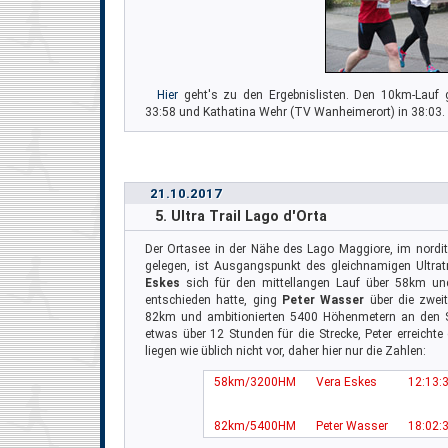
Hier
geht's zu den Ergebnislisten. Den 10km-Lauf 
33:58 und Kathatina Wehr (TV Wanheimerort) in 38:03.
21.10.2017
5. Ultra Trail Lago d'Orta
Der Ortasee in der Nähe des Lago Maggiore, im nordi
gelegen, ist Ausgangspunkt des gleichnamigen Ultra
Eskes
sich für den mittellangen Lauf über 58km u
entschieden hatte, ging
Peter Wasser
über die zweit
82km und ambitionierten 5400 Höhenmetern an den St
etwas über 12 Stunden für die Strecke, Peter erreicht
liegen wie üblich nicht vor, daher hier nur die Zahlen:
58km/3200HM
Vera Eskes
12:13:
82km/5400HM
Peter Wasser
18:02: