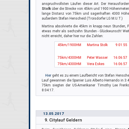
anspruchvollsten Läufen dieser Art. Der Herausforder
Stolk
über die Strecke von 45km und 1900 Höhenmete
lange Distanz von 75km und sagenhaften 4300 Höhen
außerdem Stefan Henscheid (Troisdorfer LG M.U.T.)
Martina absolvierte die 45km in knapp neun Stunden, P
etwas mehr als sechzehn Stunden - Glückwunsch! Weit
nicht erreicht, daher hier nur die Zahlen:
45km/1900HM
Martina Stolk
9:01:55
75km/4300HM
Peter Wasser
16:06:57
75km/4300HM
Vera Eskes
16:06:57
Hier
geht es zu einem Laufbericht von Stefan Hensch
Lauf gewannen die Spanier Luis Alberto Hernando in 3:4
75km siegten der US-Amerikaner Timothy Lee Frerik
8:04:17.
13.05.2017
9. Citylauf Geldern