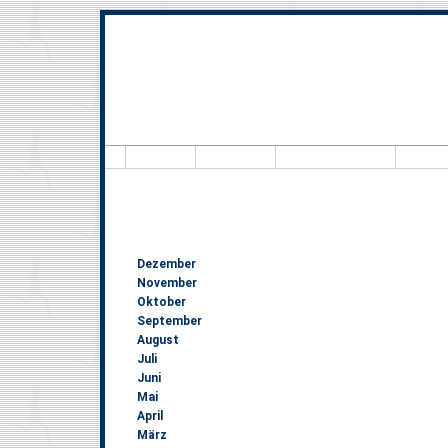
Hallo, Besucher
8.991.111
- schön, daß Du uns
Dezember
November
Oktober
September
August
Juli
Juni
Mai
April
März