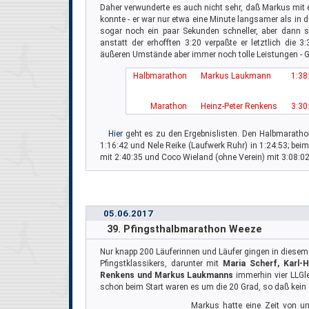
Daher verwunderte es auch nicht sehr, daß Markus mit e
konnte - er war nur etwa eine Minute langsamer als in d
sogar noch ein paar Sekunden schneller, aber dann 
anstatt der erhofften 3:20 verpaßte er letztlich die
äußeren Umstände aber immer noch tolle Leistungen - 
Halbmarathon
Markus Laukmann
1:38
Marathon
Heinz-Peter Renkens
3:30
Hier
geht es zu den Ergebnislisten. Den Halbmarath
1:16:42 und Nele Reike (Laufwerk Ruhr) in 1:24:53; be
mit 2:40:35 und Coco Wieland (ohne Verein) mit 3:08:02
05.06.2017
39. Pfingsthalbmarathon Weeze
Nur knapp 200 Läuferinnen und Läufer gingen in diesem
Pfingstklassikers, darunter mit
Maria Scherf, Karl-H
Renkens und Markus Laukmanns
immerhin vier LLGl
schon beim Start waren es um die 20 Grad, so daß kein 
Markus hatte eine Zeit von unt