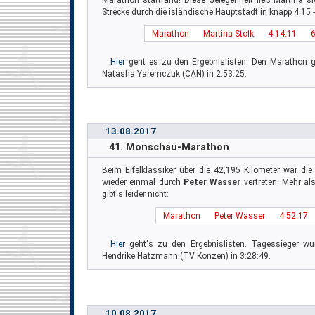
Marathon stattfand! Diese Gelegenheit ließ Martina si
Strecke durch die isländische Hauptstadt in knapp 4:15 
Marathon
Martina Stolk
4:14:11
6
Hier
geht es zu den Ergebnislisten. Den Marathon g
Natasha Yaremczuk (CAN) in 2:53:25.
13.08.2017
41. Monschau-Marathon
Beim Eifelklassiker über die 42,195 Kilometer war di
wieder einmal durch
Peter Wasser
vertreten. Mehr al
gibt's leider nicht:
Marathon
Peter Wasser
4:52:17
Hier
geht's zu den Ergebnislisten. Tagessieger wu
Hendrike Hatzmann (TV Konzen) in 3:28:49.
10.08.2017