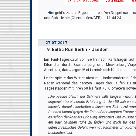
2x42.2km/2000HM
Vera Eskes
16:
Hier
geht's zu den Ergebnislisten. Den Doppelmaratho
und Gabi Heinle (Oberstaufen/GER) in 11:44:24.
27.07.2017
9. Baltic Run Berlin - Usedom
Ein Fünf-Tages-Lauf von Berlin nach Karlshagen au
Kilometer durch Brandenburg und Mecklenburg-Vo
Abenteuer, das
Jürgen Metternich
sich für dieses Jah
Leider spielte das Wetter nicht mit, insbesondere auf 
Regen während des ganzen Tages das Laufen zu eine
Tagesetappen mit ihren 60 bis fast 70 Kilometern sowie
„Die Freude bleibt, der Schmerz läßt langsam nach.
ungemein bereichernde Erfahrung. In den 50 Jahren se
intensiv darauf hinarbeiten müssen am Ziel anzukom
Stunden Kampf gegen die Zeit auf der längsten Etappe s
es schon dankbar als Erlösung akzeptiert und musste 
ein paar Stunden Ruhe zu finden und mich für den 
unbeschreibliches Gefühl, wenn du Kilometer um Kilom
bestanden hast.