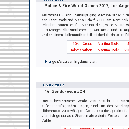
Police & Fire World Games 2017, Los Ang
Als zweite LLGlerin überhaupt ging
Martina Stolk
in d
den Start. Während Maria Scherf 2011 am New York
teilnahm, waren es für Martina die „Police & Fire 
Justizangestellte startberechtigt war. Am 8. und 10. 
und an einem Halbmarathon teil - sicherlich ein tolles E
10km Cross
Martina Stolk
Halbmarathon
Martina Stolk
2:
Hier
geht's zu den Ergebnislisten.
06.07.2017
16. Gondo-Event/CH
Das schweizerische Gondo-Event besteht aus ein
aufeinanderfolgenden Tagen, rund um den Simplonp
Höhenmeter zu bewältigen. Genau das richtige also fü
ziemlich genau acht Stunden absolvierte. Weitere Inform
Zahlen: