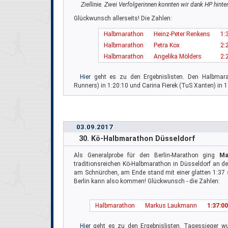
Ziellinie. Zwei Verfolgerinnen konnten wir dank HP hinter
Glückwunsch allerseits! Die Zahlen:
Halbmarathon
Heinz-Peter Renkens
1:
Halbmarathon
Petra Kox
2:
Halbmarathon
Angelika Mölders
2:
Hier
geht es zu den Ergebnislisten. Den Halbmar
Runners) in 1:20:10 und Carina Fierek (TuS Xanten) in 1
03.09.2017
30. Kö-Halbmarathon Düsseldorf
Als Generalprobe für den Berlin-Marathon ging
Ma
traditionsreichen Kö-Halbmarathon in Düsseldorf an den 
am Schnürchen, am Ende stand mit einer glatten 1:37 s
Berlin kann also kommen! Glückwunsch - die Zahlen:
Halbmarathon
Markus Laukmann
1:37:00
Hier
geht es zu den Ergebnislisten. Tagessieger w