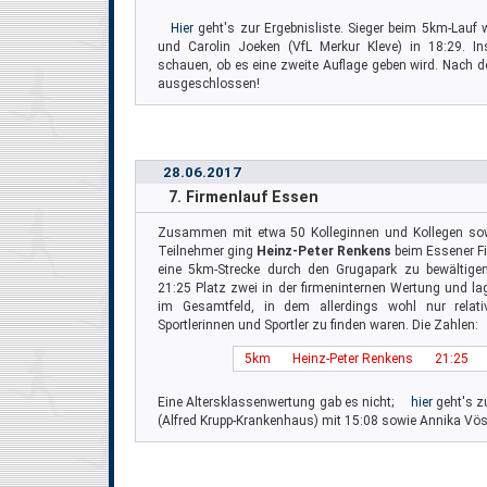
Hier
geht's zur Ergebnisliste. Sieger beim 5km-Lauf 
und Carolin Joeken (VfL Merkur Kleve) in 18:29. I
schauen, ob es eine zweite Auflage geben wird. Nach 
ausgeschlossen!
28.06.2017
7. Firmenlauf Essen
Zusammen mit etwa 50 Kolleginnen und Kollegen sow
Teilnehmer ging
Heinz-Peter Renkens
beim Essener Fi
eine 5km-Strecke durch den Grugapark zu bewältigen.
21:25 Platz zwei in der firmeninternen Wertung und la
im Gesamtfeld, in dem allerdings wohl nur relati
Sportlerinnen und Sportler zu finden waren. Die Zahlen:
5km
Heinz-Peter Renkens
21:25
Eine Altersklassenwertung gab es nicht;
hier
geht's zu
(Alfred Krupp-Krankenhaus) mit 15:08 sowie Annika Vö