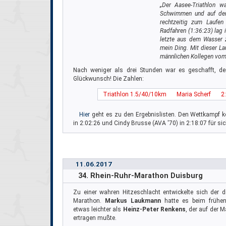
„Der Aasee-Triathlon 
Schwimmen und auf dem
rechtzeitig zum Laufe
Radfahren (1:36:23) lag ic
letzte aus dem Wasser 
mein Ding. Mit dieser Lau
männlichen Kollegen vom
Nach weniger als drei Stunden war es geschafft, d
Glückwunsch! Die Zahlen:
Triathlon 1.5/40/10km
Maria Scherf
2
Hier
geht es zu den Ergebnislisten. Den Wettkampf
in 2:02:26 und Cindy Brusse (AVA '70) in 2:18:07 für si
11.06.2017
34. Rhein-Ruhr-Marathon Duisburg
Zu einer wahren Hitzeschlacht entwickelte sich der di
Marathon.
Markus Laukmann
hatte es beim frühe
etwas leichter als
Heinz-Peter Renkens
, der auf der 
ertragen mußte.