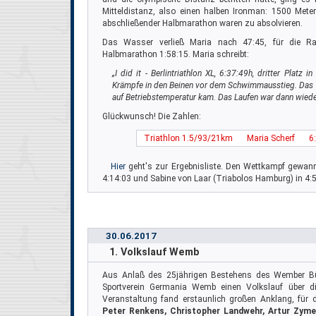
Mitteldistanz, also einen halben Ironman: 1500 Met
abschließender Halbmarathon waren zu absolvieren.
Das Wasser verließ Maria nach 47:45, für die Ra
Halbmarathon 1:58:15. Maria schreibt:
„I did it - Berlintriathlon XL, 6:37:49h, dritter Platz 
Krämpfe in den Beinen vor dem Schwimmausstieg. Das Wa
auf Betriebstemperatur kam. Das Laufen war dann wiede
Glückwunsch! Die Zahlen:
Triathlon 1.5/93/21km
Maria Scherf
6
Hier
geht's zur Ergebnisliste. Den Wettkampf gewan
4:14:03 und Sabine von Laar (Triabolos Hamburg) in 4:5
30.06.2017
1. Volkslauf Wemb
Aus Anlaß des 25jährigen Bestehens des Wember Bür
Sportverein Germania Wemb einen Volkslauf über di
Veranstaltung fand erstaunlich großen Anklang, für
Peter Renkens, Christopher Landwehr, Artur Zym