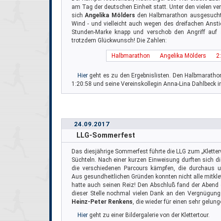
am Tag der deutschen Einheit statt. Unter den vielen v
sich
Angelika Mölders
den Halbmarathon ausgesucht.
Wind - und vielleicht auch wegen des dreifachen Anstie
Stunden-Marke knapp und verschob den Angriff auf
trotzdem Glückwunsch! Die Zahlen:
Halbmarathon
Angelika Mölders
2
Hier
geht es zu den Ergebnislisten. Den Halbmaratho
1:20:58 und seine Vereinskollegin Anna-Lina Dahlbeck i
24.09.2017
LLG-Sommerfest
Das diesjährige Sommerfest führte die LLG zum „Kletterw
Süchteln. Nach einer kurzen Einweisung durften sich di
die verschiedenen Parcours kämpfen, die durchaus un
Aus gesundheitlichen Gründen konnten nicht alle mitkle
hatte auch seinen Reiz! Den Abschluß fand der Aben
dieser Stelle nochmal vielen Dank an den Vergnügu
Heinz-Peter Renkens
, die wieder für einen sehr gelun
Hier
geht zu einer Bildergalerie von der Klettertour.