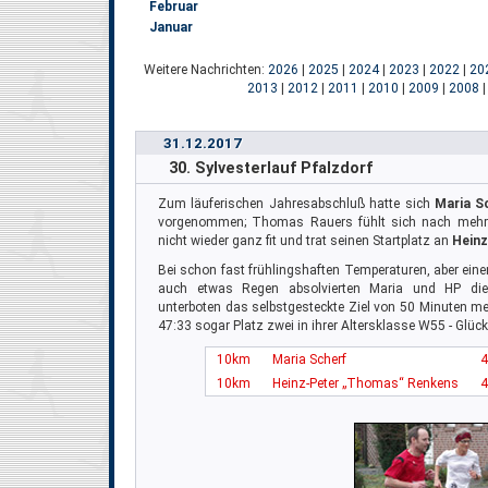
Februar
Januar
Weitere Nachrichten:
2026
|
2025
|
2024
|
2023
|
2022
|
20
2013
|
2012
|
2011
|
2010
|
2009
|
2008
31.12.2017
30. Sylvesterlauf Pfalzdorf
Zum läuferischen Jahresabschluß hatte sich
Maria S
vorgenommen; Thomas Rauers fühlt sich nach mehr
nicht wieder ganz fit und trat seinen Startplatz an
Heinz
Bei schon fast frühlingshaften Temperaturen, aber ein
auch etwas Regen absolvierten Maria und HP di
unterboten das selbstgesteckte Ziel von 50 Minuten meh
47:33 sogar Platz zwei in ihrer Altersklasse W55 - Glüc
10km
Maria Scherf
4
10km
Heinz-Peter „Thomas“ Renkens
4