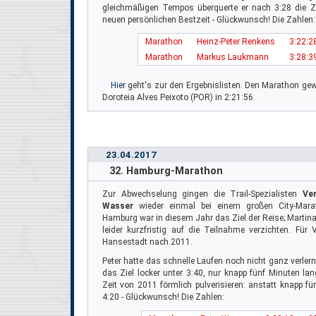
gleichmäßigen Tempos überquerte er nach 3:28 die Zie
neuen persönlichen Bestzeit - Glückwunsch! Die Zahlen:
Marathon
Heinz-Peter Renkens
3:22:2
Marathon
Markus Laukmann
3:28:3
Hier
geht's zur den Ergebnislisten. Den Marathon g
Doroteia Alves Peixoto (POR) in 2:21:56.
23.04.2017
32. Hamburg-Marathon
Zur Abwechselung gingen die Trail-Spezialisten
Ve
Wasser
wieder einmal bei einem großen City-Mara
Hamburg war in diesem Jahr das Ziel der Reise; Martina 
leider kurzfristig auf die Teilnahme verzichten. Für
Hansestadt nach 2011.
Peter hatte das schnelle Laufen noch nicht ganz verler
das Ziel locker unter 3:40, nur knapp fünf Minuten la
Zeit von 2011 förmlich pulverisieren: anstatt knapp f
4:20 - Glückwunsch! Die Zahlen: