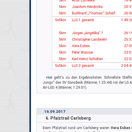
5km
Artur Zymelka
18:4
5km
Joachim Hendricks
20:3
5km
Burkhard „Thomas“ Scherf
26:5
5x5km
LLG 1 gesamt
1:49:2
5km
Jürgen „Angelika“ ?
26:1
5km
Christopher Landwehr
25:3
5km
Vera Eskes
27:0
5km
Peter Wasser
23:0
5km
Karl-Heinz Scholten
22:5
5x5km
LLG 2 gesamt
2:04:4
Hier
geht's zu den Ergebnislisten. Schnellste Staf
Jungs“ des SV Sonsbeck (Männer, 1:25:44) vor der LG A
AV-LGD 4 (Männer, 1:29:01).
16.09.2017
6. Pfalztrail Carlsberg
Beim Pfalztrail rund um Carlsberg waren
Vera Eskes 