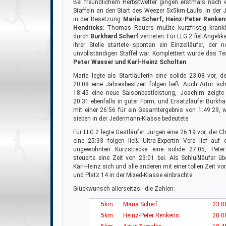
Bei freundlichem Herbstwetter gingen erstmals nach 
Staffeln an den Start des Weezer 5x5km-Laufs. In der 
in der Besetzung
Maria Scherf, Heinz-Peter Renken
Hendricks
; Thomas Rauers mußte kurzfristig krank
durch
Burkhard Scherf
vertreten. Für LLG 2 fiel Angelik
ihrer Stelle startete spontan ein Einzelläufer, der
unvollständigen Staffel war. Komplettiert wurde das 
Peter Wasser und Karl-Heinz Scholten
.
Maria legte als Startläuferin eine solide 23:08 vor, d
20:08 eine Jahresbestzeit folgen ließ. Auch Artur sch
18:45 eine neue Saisonbestleistung, Joachim zeigte
20:31 ebenfalls in guter Form, und Ersatzläufer Burkha
mit einer 26:56 für ein Gesamtergebnis von 1:49:29, 
sieben in der Jedermann-Klasse bedeutete.
Für LLG 2 legte Gastläufer Jürgen eine 26:19 vor, der C
eine 25:33 folgen ließ. Ultra-Expertin Vera lief auf d
ungewohnten Kurzstrecke eine solide 27:05, Pete
steuerte eine Zeit von 23:01 bei. Als Schlußläufer üb
Karl-Heinz sich und alle anderen mit einer tollen Zeit 
und Platz 14 in der Mixed-Klasse einbrachte.
Glückwunsch allerseitzs - die Zahlen:
5km
Maria Scherf
23:0
5km
Heinz-Peter Renkens
20:0