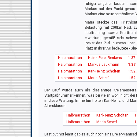
ruhiger angehen lassen - somi
Markus auf den Punkt genau i
Markus eine neue persönliche B
Maria steckte das Triathlo
Belastung mit 200km Rad, zwe
Lauftraining sowie Krafttra
erwartungsgemäß sehr schwer.
locker das Ziel in etwas über
Platz in ihrer AK bedeutete - G
Halbmarathon
Heinz-Peter Renkens
1:37:
Halbmarathon
Markus Laukmann
1:37:
Halbmarathon
Karl-Heinz Scholten
1:52:
Halbmarathon
Maria Scherf
1:52:
Der Lauf wurde auch als diesjährige Kreismeister
Startpaßnummer kennen, was bei vielen wohl nicht der 
in diese Wertung. Immerhin holten Karl-Heinz und Maria
Altersklasse:
Halbmarathon
Karl-Heinz Scholten
1
Halbmarathon
Maria Scherf
1
Last but not least gab es auch noch eine Dreier-Mann