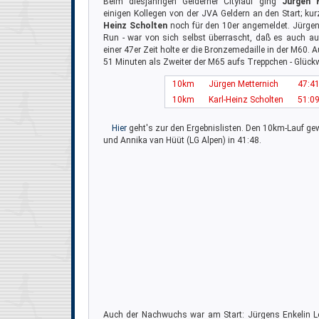
Beim diesjährigen Gelderner Citylauf ging
Jürgen 
einigen Kollegen von der JVA Geldern an den Start; kur
Heinz Scholten
noch für den 10er angemeldet. Jürgen - 
Run - war von sich selbst überrascht, daß es auch au
einer 47er Zeit holte er die Bronzemedaille in der M60. 
51 Minuten als Zweiter der M65 aufs Treppchen - Glück
10km
Jürgen Metternich
47:4
10km
Karl-Heinz Scholten
51:0
Hier
geht's zur den Ergebnislisten. Den 10km-Lauf g
und Annika van Hüüt (LG Alpen) in 41:48.
Auch der Nachwuchs war am Start: Jürgens Enkelin Le