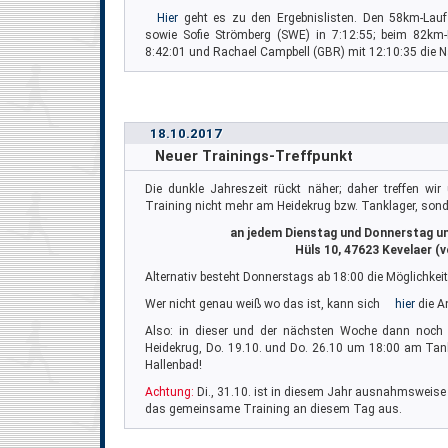
Hier
geht es zu den Ergebnislisten. Den 58km-Lauf 
sowie Sofie Strömberg (SWE) in 7:12:55; beim 82km
8:42:01 und Rachael Campbell (GBR) mit 12:10:35 die N
18.10.2017
Neuer Trainings-Treffpunkt
Die dunkle Jahreszeit rückt näher; daher treffen wi
Training nicht mehr am Heidekrug bzw. Tanklager, son
an jedem Dienstag und Donnerstag um
Hüls 10, 47623 Kevelaer (v
Alternativ besteht Donnerstags ab 18:00 die Möglichke
Wer nicht genau weiß wo das ist, kann sich
hier
die An
Also: in dieser und der nächsten Woche dann noch 
Heidekrug, Do. 19.10. und Do. 26.10 um 18:00 am Tan
Hallenbad!
Achtung:
Di., 31.10. ist in diesem Jahr ausnahmsweise e
das gemeinsame Training an diesem Tag aus.