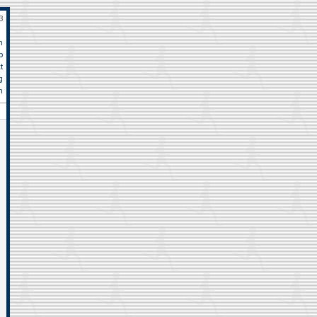
4
n
p
t
rrhein Kerken am 12. Oktober, 10km: Jürgen Metternich 48:40 + + + Cityl
g
m