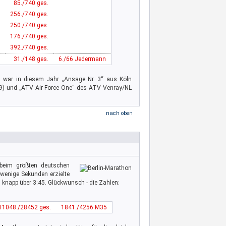
85./740 ges.
256./740 ges.
250./740 ges.
176./740 ges.
392./740 ges.
31./148 ges.
6./66 Jedermann
el war in diesem Jahr „Ansage Nr. 3“ aus Köln
3:19) und „ATV Air Force One“ des ATV Venray/NL
nach oben
eim größten deutschen
 wenige Sekunden erzielte
bei knapp über 3:45. Glückwunsch - die Zahlen:
11048./28452 ges.
1841./4256 M35