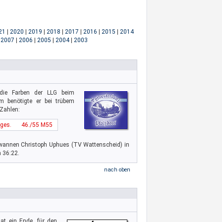
21
|
2020
|
2019
|
2018
|
2017
|
2016
|
2015
|
2014
|
2007
|
2006
|
2005
|
2004
|
2003
ie Farben der LLG beim
0km benötigte er bei trübem
 Zahlen:
ges.
46./55 M55
ewannen Christoph Uphues (TV Wattenscheid) in
 36:22.
nach oben
hat ein Ende, für den