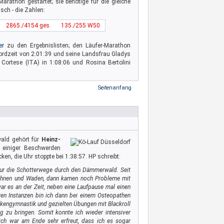
arathon gestartet; sie benötige für die gleiche
sch - die Zahlen:
2865./4154 ges.
135./255 W50
er
zu den Ergebnislisten; den Läufer-Marathon
ordzeit von 2:01:39 und seine Landsfrau Gladys
 Cortese (ITA) in 1:08:06 und Rosina Bertolini
Seitenanfang
ald gehört für
Heinz-
 einiger Beschwerden
en, die Uhr stoppte bei 1:38:57. HP schreibt:
 nur die Schotterwege durch den Dämmerwald. Seit
Sehnen und Waden, dann kamen noch Probleme mit
r es an der Zeit, neben eine Laufpause mal einen
ren Instanzen bin ich dann bei einem Osteopathen
nkengymnastik und gezielten Übungen mit Blackroll
 zu bringen. Somit konnte ich wieder intensiver
 ich war am Ende sehr erfreut, dass ich es sogar