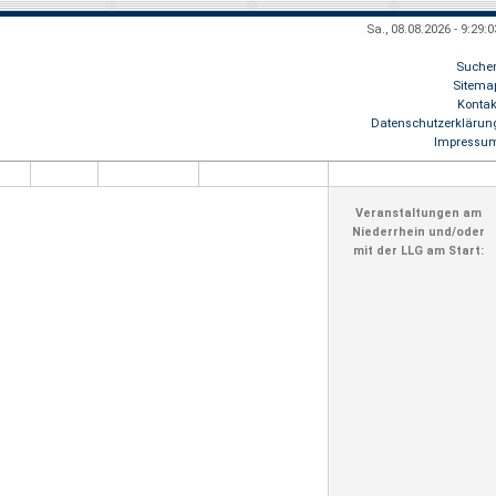
Sa., 08.08.2026 - 9:29:0
Suche
Sitema
Kontak
89.054
- schön, daß Du uns im Netz gefunden hast! + + + Herbstlauf Niede
Datenschutzerklärun
Impressu
Veranstaltungen am
Niederrhein und/oder
mit der LLG am Start: