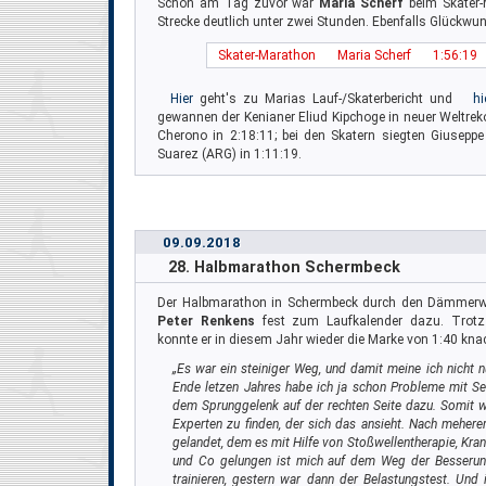
Schon am Tag zuvor war
Maria Scherf
beim Skater-M
Strecke deutlich unter zwei Stunden. Ebenfalls Glückwun
Skater-Marathon
Maria Scherf
1:56:19
Hier
geht's zu Marias Lauf-/Skaterbericht und
hi
gewannen der Kenianer Eliud Kipchoge in neuer Weltrek
Cherono in 2:18:11; bei den Skatern siegten Giuseppe
Suarez (ARG) in 1:11:19.
09.09.2018
28. Halbmarathon Schermbeck
Der Halbmarathon in Schermbeck durch den Dämmerw
Peter Renkens
fest zum Laufkalender dazu. Trotz
konnte er in diesem Jahr wieder die Marke von 1:40 knack
„Es war ein steiniger Weg, und damit meine ich nicht
Ende letzen Jahres habe ich ja schon Probleme mit 
dem Sprunggelenk auf der rechten Seite dazu. Somit wa
Experten zu finden, der sich das ansieht. Nach mehere
gelandet, dem es mit Hilfe von Stoßwellentherapie, Kra
und Co gelungen ist mich auf dem Weg der Besserung
trainieren, gestern war dann der Belastungstest. Und