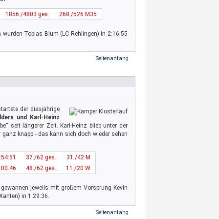
1856./4803 ges.
268./526 M35
n wurden Tobias Blum (LC Rehlingen) in 2:16:55
Seitenanfang
artete der diesjährige
lders und Karl-Heinz
e“ seit längerer Zeit. Karl-Heinz blieb unter der
r ganz knapp - das kann sich doch wieder sehen
:54:51
37./62 ges.
31./42 M
:00:46
48./62 ges.
11./20 W
n gewannen jeweils mit großem Vorsprung Kevin
Xanten) in 1:29:36.
Seitenanfang