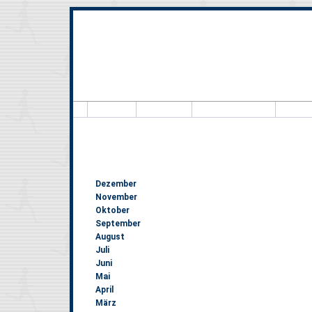
Hallo, Besucher
8.9
Dezember
November
Oktober
September
August
Juli
Juni
Mai
April
März