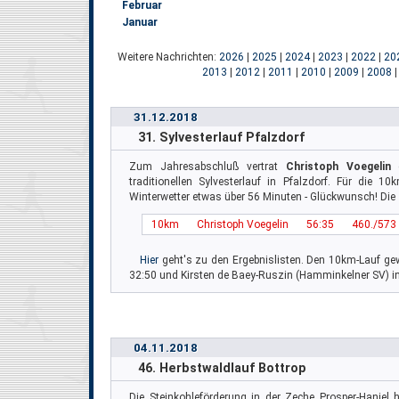
Februar
Januar
Weitere Nachrichten:
2026
|
2025
|
2024
|
2023
|
2022
|
20
2013
|
2012
|
2011
|
2010
|
2009
|
2008
31.12.2018
31. Sylvesterlauf Pfalzdorf
Zum Jahresabschluß vertrat
Christoph Voegelin
d
traditionellen Sylvesterlauf in Pfalzdorf. Für die 1
Winterwetter etwas über 56 Minuten - Glückwunsch! Die
10km
Christoph Voegelin
56:35
460./573 
Hier
geht's zu den Ergebnislisten. Den 10km-Lauf g
32:50 und Kirsten de Baey-Ruszin (Hamminkelner SV) in
04.11.2018
46. Herbstwaldlauf Bottrop
Die Steinkohleförderung in der Zeche Prosper-Haniel 