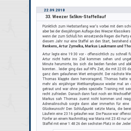
22.09.2018
33. Weezer 5x5km-Staffellauf
Pünktlich zum Herbstanfang war's vorbei mit dem sch
aber bei der diesjährigen Auflage des Weezer Klassike
wenn der zum Schluß hin einsetzende Regen die Party e
diesem Jahr nur eine Staffel an den Start, bestehend
Renkens, Artur Zymelka, Markus Laukmann und Th
Artur legte eine 19:30 vor - offensichtlich zu schnell f
Artur nicht hatte ins Ziel kommen sehen und ungef
Minute herumirrte, bis sich die beiden fanden und ab
konnten… leider ging das auf HPs Zeit, die mit 22:05 da
ganz dem gelaufenen Wert entspricht. Der nächste We
Thomas klappte dann hervorragend; Thomas hatte s
mehr als einjähriger Wettkampfpause wieder mal an 
getraut und war ohne jedes spezielle Training mit sei
recht zufrieden. Danach dann fast noch ein Wechselfeh
Markus sah Thomas zuerst nicht kommen und reagiert
Adrenalinschub sorgte dann aber immerhin für eine 2
Glückwunsch! Den Schlußpunkt setzte Maria, die bere
Läuferin eine 23:16 gelaufen war. Die Pause war offens
Fünfer an einem Nachmittag war Maria mit 23:43 nur unw
Staffel mit einer 1:48:26 den sechsten Platz in der Jed