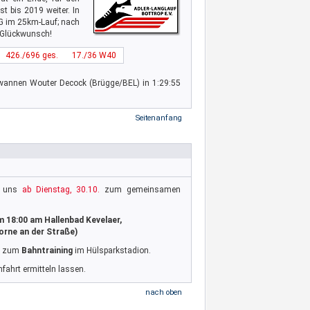
t bis 2019 weiter. In
LG im 25km-Lauf; nach
- Glückwunsch!
426./696 ges.
17./36 W40
ewannen Wouter Decock (Brügge/BEL) in 1:29:55
Seitenanfang
ir uns
ab Dienstag, 30.10.
zum gemeinsamen
 18:00 am Hallenbad Kevelaer,
orne an der Straße)
it zum
Bahntraining
im Hülsparkstadion.
fahrt ermitteln lassen.
nach oben