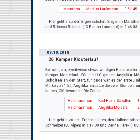
Marathon
Markus Laukmann
3:51:45
Hier
geht's zu den Ergebnislisten; Sieger im Maratho
und Rebecca Robisch (LG Region Landshut) in 2:46:03.
03.10.2018
26. Kamper Klosterlauf
Bei ruhigem, zweitweise etwas windigen Herbstwetter st
Kamper Klosterlauf. Für die LLG gingen
Angelika Mö
Scholten
an den Start, für beide war es der erste „Halb
Marke von 1:55, Angelika verpaßte die zwei Stunden nu
lassen, Glückwunsch! Die Zahlen:
Halbmarathon
Karl-Heinz Scholten
1
Halbmarathon
Angelika Mölders
2
Hier
geht's zu den Ergebnislisten; den Halbmaratho
Schmelzer (LG Alpen) in 1:17:09 und Carina Fierek (TuS 