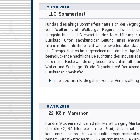
20.10.2018
LLG-Sommerfest
Für das diesjährige Sommerfest hatte sich der Vergn
von
Walter und Walburga Fegers
etwas beson
ausgedacht: die LLG erwartete eine Nachtführung d
Duisburg. Unter sachkundiger Leitung eines ehemal
erfuhren die Teilnehmer viel wissenswertes über das
die Eisenproduktion im allgemeinen und das heutige 
beeindruckende nächtliche Beleuchtung des Industrie
durch eine Fackelwanderung besonders untermalt - ein
Walter und Walburga für die Organisation! Der Aben
Duisburger Innenhafen.
Hier
geht zu einer Bildergalerie von der Veranstaltung.
07.10.2018
22. Köln-Marathon
Nur drei Wochen nach dem Berlin-Marathon ging
Marku
über die 42,195 Kilometer an den Start, diesesmal in 
konstantes Tempo - die zweite Hälfte sogar minimal schn
bestem Herbstwetter nach 3:51 - Glückwunsch! Die Zahl