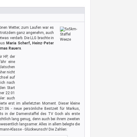
önen Wetter; zum Laufen war es
rs trotzdem ganz angenehm, auch
twas verdarb. Die LLG brachte in
 aus
Maria Scherf, Heinz-Peter
omas Rauers
.
ür HP, der
ähr eine
klatschen
her nicht
chsel auf
ich nach
den Start
ner 22:01
ler: auch
e erst im allerletzten Moment. Dieser kleine
1:06 - neue persönliche Bestzeit für Markus,
its in der Damenstaffel des TV Goch als erste
ichtlich lang genug, denn auch bei ihrem zweiten
esentlich langsamer. Alles in allem belegte die
ermann-Klasse - Glückwunsch! Die Zahlen: