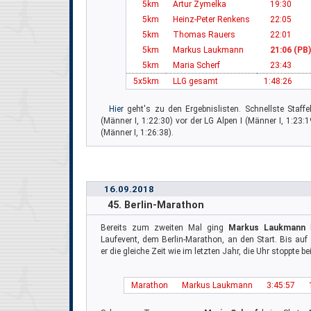
5km
Artur Zymelka
19:30
5km
Heinz-Peter Renkens
22:05
5km
Thomas Rauers
22:01
5km
Markus Laukmann
21:06 (PB)
5km
Maria Scherf
23:43
5x5km
LLG gesamt
1:48:26
Hier
geht's zu den Ergebnislisten. Schnellste Staff
(Männer I, 1:22:30) vor der LG Alpen I (Männer I, 1:2
(Männer I, 1:26:38).
16.09.2018
45. Berlin-Marathon
Bereits zum zweiten Mal ging
Markus Laukmann
b
Laufevent, dem Berlin-Marathon, an den Start. Bis auf
er die gleiche Zeit wie im letzten Jahr, die Uhr stoppte 
Marathon
Markus Laukmann
3:45:57