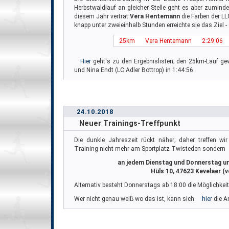
Herbstwaldlauf an gleicher Stelle geht es aber zumindes
diesem Jahr vertrat
Vera Hentemann
die Farben der L
knapp unter zweieinhalb Stunden erreichte sie das Ziel 
25km
Vera Hentemann
2:29:06
Hier
geht's zu den Ergebnislisten; den 25km-Lauf g
und Nina Endt (LC Adler Bottrop) in 1:44:56.
24.10.2018
Neuer Trainings-Treffpunkt
Die dunkle Jahreszeit rückt näher; daher treffen w
Training nicht mehr am Sportplatz Twisteden sondern
an jedem Dienstag und Donnerstag um
Hüls 10, 47623 Kevelaer (v
Alternativ besteht Donnerstags ab 18:00 die Möglichke
Wer nicht genau weiß wo das ist, kann sich
hier
die An